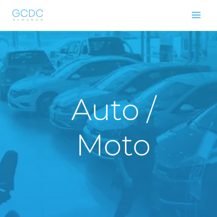
Ir
al
contenido
Auto /
Moto