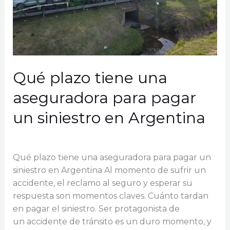
Qué plazo tiene una
aseguradora para pagar
un siniestro en Argentina
Dejá un comentario
/
Siniestro
/
GCDC Seguros
Qué plazo tiene una aseguradora para pagar un
siniestro en Argentina Al momento de sufrir un
accidente, el reclamo al seguro y esperar su
respuesta son momentos claves. Cuánto tardan
en pagar el siniestro. Ser protagonista de
un accidente de tránsito es un duro momento, y