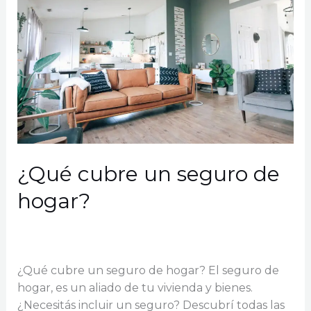
25%:
qué
importantes
cambios
habrá
en
2024
¿Qué cubre un seguro de
hogar?
Dejá un comentario
/
Hogar
,
Sin categoría
/
GCDC
Seguros
¿Qué cubre un seguro de hogar? El seguro de
hogar, es un aliado de tu vivienda y bienes.
¿Necesitás incluir un seguro? Descubrí todas las