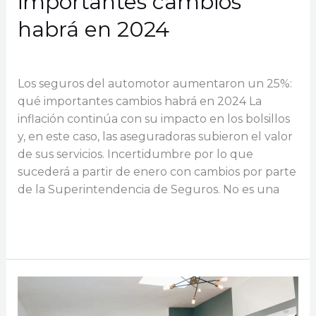
importantes cambios
habrá en 2024
Dejá un comentario
/
Auto
/
GCDC Seguros
Los seguros del automotor aumentaron un 25%:
qué importantes cambios habrá en 2024 La
inflación continúa con su impacto en los bolsillos
y, en este caso, las aseguradoras subieron el valor
de sus servicios. Incertidumbre por lo que
sucederá a partir de enero con cambios por parte
de la Superintendencia de Seguros. No es una
Los
Read More »
seguros
del
automotor
aumentaron
un