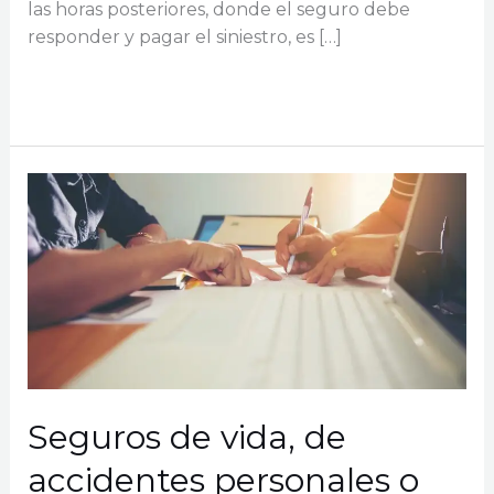
las horas posteriores, donde el seguro debe
responder y pagar el siniestro, es […]
Qué
Read More »
plazo
tiene
una
aseguradora
para
pagar
un
siniestro
en
Argentina
Seguros de vida, de
accidentes personales o