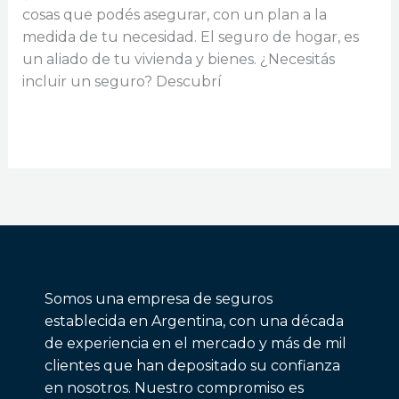
cosas que podés asegurar, con un plan a la
medida de tu necesidad. El seguro de hogar, es
un aliado de tu vivienda y bienes. ¿Necesitás
incluir un seguro? Descubrí
¿Qué
Read More »
cubre
un
seguro
de
hogar?
Somos una empresa de seguros
establecida en Argentina, con una década
de experiencia en el mercado y más de mil
clientes que han depositado su confianza
en nosotros. Nuestro compromiso es