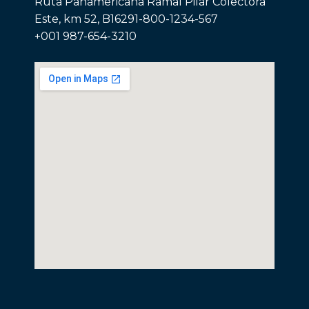
Ruta Panamericana Ramal Pilar Colectora
Este, km 52, B16291-800-1234-567
+001 987-654-3210